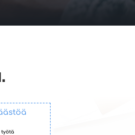
.
säästöä
 työtä