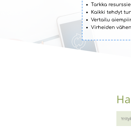
Tarkka resurssi
Kaikki tehdyt tun
Vertailu aiempii
Virheiden vähe
Ha