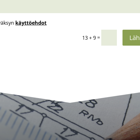
väksyn
käyttöehdot
Läh
=
13 + 9