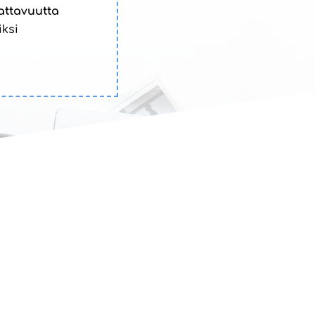
attavuutta
iksi